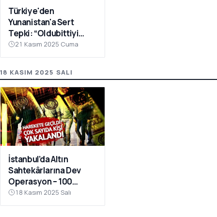
Türkiye'den
Yunanistan'a Sert
Tepki: “Oldubittiyi
Kabul Etmiyoruz,
21 Kasım 2025 Cuma
Çabaları Sonuçsuz
Kalacak”
18 KASIM 2025 SALI
İstanbul’da Altın
Sahtekârlarına Dev
Operasyon – 100
Milyar TL Kamu Zararı
18 Kasım 2025 Salı
Ortaya Çıktı