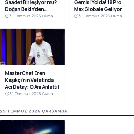
Saadet Birleşiyor mu?
Gemisi Yolda! 18 Pro
Doğan Bekin’den
Max Globale Geliyor
Açıklama
31 Temmuz 2026 Cuma
31 Temmuz 2026 Cuma
MasterChef Eren
Kaşıkçı’nın Vefatında
Acı Detay: O Anı Anlattı!
31 Temmuz 2026 Cuma
29 TEMMUZ 2026 ÇARŞAMBA