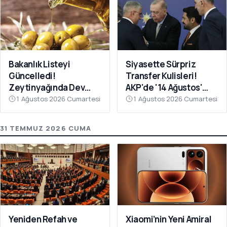
Bakanlık Listeyi
Siyasette Sürpriz
Güncelledi!
Transfer Kulisleri!
Zeytinyağında Dev
AKP'de '14 Ağustos'
Hile Belli Oldu
Hareketliliği
1 Ağustos 2026 Cumartesi
1 Ağustos 2026 Cumartesi
31 TEMMUZ 2026 CUMA
Yeniden Refah ve
Xiaomi’nin Yeni Amiral