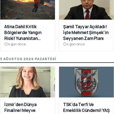
Atina Dahil Kritik
Şamil Tayyar Açıkladı!
Bölgelerde Yangın
İşte Mehmet Şimşek'in
Riski! Yunanistan
Seyyanen Zam Planı
Kırmızıya Büründü
4 gün önce
4 gün önce
3 AĞUSTOS 2026 PAZARTESI
İzmir'den Dünya
TSK'da Terfi Ve
Finaline! Meyve
Emeklilik Gündemi! YAŞ