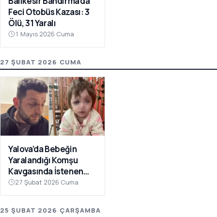
Balıkesir Bandırma’da
Feci Otobüs Kazası: 3
Ölü, 31 Yaralı
1 Mayıs 2026 Cuma
27 ŞUBAT 2026 CUMA
Yalova’da Bebeğin
Yaralandığı Komşu
Kavgasında İstenen
Ceza Belli Oldu: Çocuk
27 Şubat 2026 Cuma
Skuter’ı ‘Silah’ Sayıldı
25 ŞUBAT 2026 ÇARŞAMBA