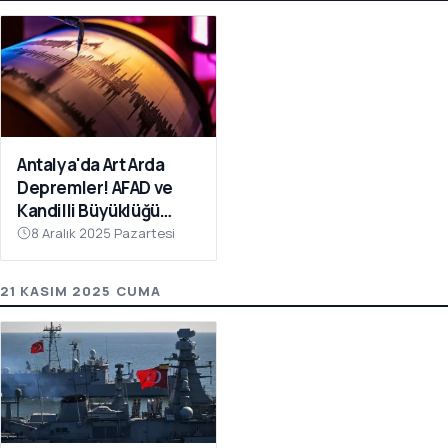
Antalya'da Art Arda
Depremler! AFAD ve
Kandilli Büyüklüğü
Açıkladı
8 Aralık 2025 Pazartesi
21 KASIM 2025 CUMA