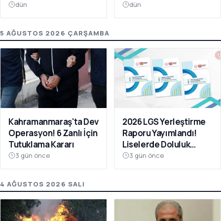
Oldu
Da Ücretsiz
dün
dün
5 AĞUSTOS 2026 ÇARŞAMBA
Kahramanmaraş'ta Dev
2026 LGS Yerleştirme
Operasyon! 6 Zanlı İçin
Raporu Yayımlandı!
Tutuklama Kararı
Liselerde Doluluk
Yüzde 95'i Aştı
3 gün önce
3 gün önce
4 AĞUSTOS 2026 SALI