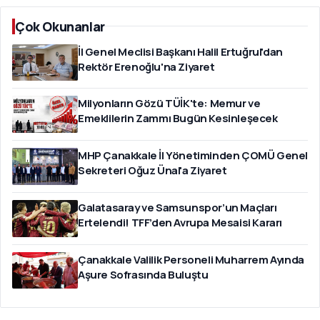
Çok Okunanlar
İl Genel Meclisi Başkanı Halil Ertuğrul'dan
Rektör Erenoğlu'na Ziyaret
Milyonların Gözü TÜİK'te: Memur ve
Emeklilerin Zammı Bugün Kesinleşecek
MHP Çanakkale İl Yönetiminden ÇOMÜ Genel
Sekreteri Oğuz Ünal'a Ziyaret
Galatasaray ve Samsunspor’un Maçları
Ertelendi! TFF’den Avrupa Mesaisi Kararı
Çanakkale Valilik Personeli Muharrem Ayında
Aşure Sofrasında Buluştu