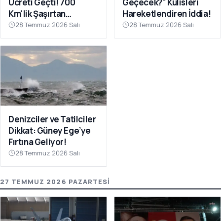
Ücreti Geçti! 700
Geçecek?" Kulisleri
Km'lik Şaşırtan
Hareketlendiren İddia!
Yolculuk
28 Temmuz 2026 Salı
28 Temmuz 2026 Salı
Denizciler ve Tatilciler
Dikkat: Güney Ege’ye
Fırtına Geliyor!
28 Temmuz 2026 Salı
27 TEMMUZ 2026 PAZARTESI