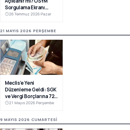
Açıklanır mı? ÖSYM
Sorgulama Ekranı
Açılıyor!
26 Temmuz 2026 Pazar
21 MAYIS 2026 PERŞEMBE
Meclis’e Yeni
Düzenleme Geldi: SGK
ve Vergi Borçlarına 72
Ay Taksit İmkânı
21 Mayıs 2026 Perşembe
9 MAYIS 2026 CUMARTESI