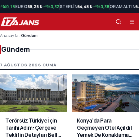
%0,18
EURO
55,25 ₺
%0,32
STERLİN
64,48 ₺
%0,38
GRAM ALTIN
6
Anasayfa
›
Gündem
Gündem
Gündem Son Haberler
7 AĞUSTOS 2026 CUMA
Terörsüz Türkiye İçin
Konya'da Para
Tarihi Adım: Çerçeve
Geçmeyen Otel Açıldı!
Teklifin Detayları Belli
Yemek De Konaklama