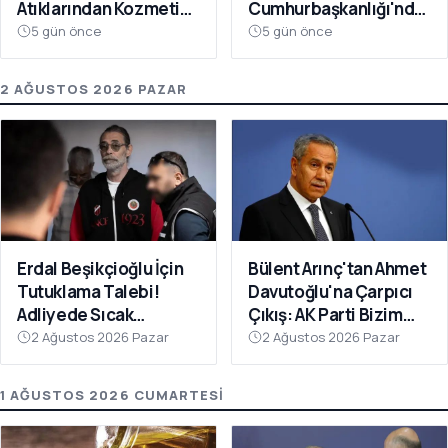
Atıklarından Kozmetik
Cumhurbaşkanlığı'nda
Devrimi
Toplanacak
5 gün önce
5 gün önce
2 AĞUSTOS 2026 PAZAR
Erdal Beşikçioğlu İçin
Bülent Arınç'tan Ahmet
Tutuklama Talebi!
Davutoğlu'na Çarpıcı
Adliyede Sıcak
Çıkış: AK Parti Bizim
Dakikalar
Evimiz
2 Ağustos 2026 Pazar
2 Ağustos 2026 Pazar
1 AĞUSTOS 2026 CUMARTESI