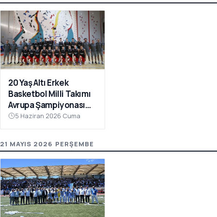
20 Yaş Altı Erkek
Basketbol Milli Takımı
Avrupa Şampiyonası
Hazırlıkları İçin
5 Haziran 2026 Cuma
Çanakkale’de Kampa
Girdi
21 MAYIS 2026 PERŞEMBE