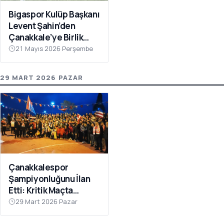
Bigaspor Kulüp Başkanı
Levent Şahin’den
Çanakkale’ye Birlik
Çağrısı
21 Mayıs 2026 Perşembe
29 MART 2026 PAZAR
Çanakkalespor
Şampiyonluğunu İlan
Etti: Kritik Maçta
Galibiyet Geldi
29 Mart 2026 Pazar