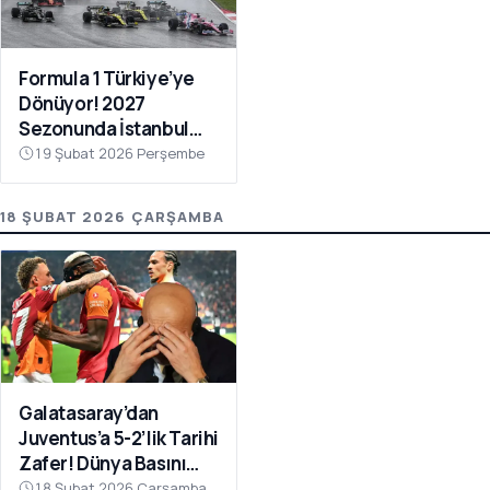
Formula 1 Türkiye’ye
Dönüyor! 2027
Sezonunda İstanbul
Park Takvimde
19 Şubat 2026 Perşembe
18 ŞUBAT 2026 ÇARŞAMBA
Galatasaray’dan
Juventus’a 5-2’lik Tarihi
Zafer! Dünya Basını
Manşetlere Taşıdı
18 Şubat 2026 Çarşamba