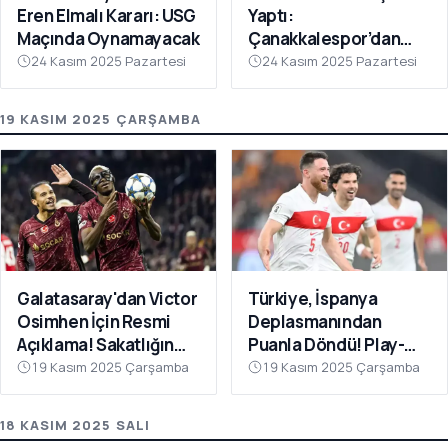
Eren Elmalı Kararı: USG
Yaptı:
Maçında Oynamayacak
Çanakkalespor’dan
Farklı Galibiyet
24 Kasım 2025 Pazartesi
24 Kasım 2025 Pazartesi
19 KASIM 2025 ÇARŞAMBA
Galatasaray'dan Victor
Türkiye, İspanya
Osimhen İçin Resmi
Deplasmanından
Açıklama! Sakatlığın
Puanla Döndü! Play-
Son Durumu Belli Oldu
Off Öncesi Moral: 2-2
19 Kasım 2025 Çarşamba
19 Kasım 2025 Çarşamba
18 KASIM 2025 SALI