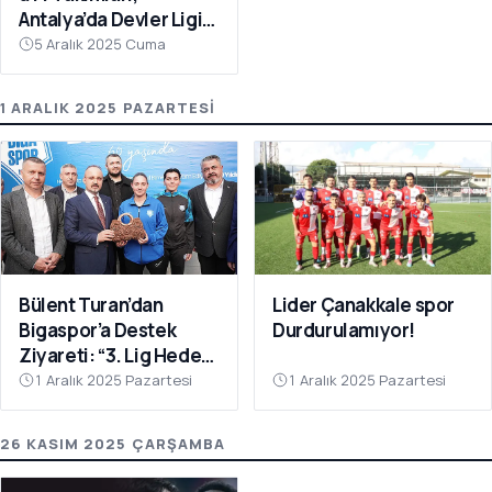
Antalya’da Devler Ligi
Sahnesinde!
5 Aralık 2025 Cuma
1 ARALIK 2025 PAZARTESI
Bülent Turan’dan
Lider Çanakkale spor
Bigaspor’a Destek
Durdurulamıyor!
Ziyareti: “3. Lig Hedefi
Çok Yakın”
1 Aralık 2025 Pazartesi
1 Aralık 2025 Pazartesi
26 KASIM 2025 ÇARŞAMBA