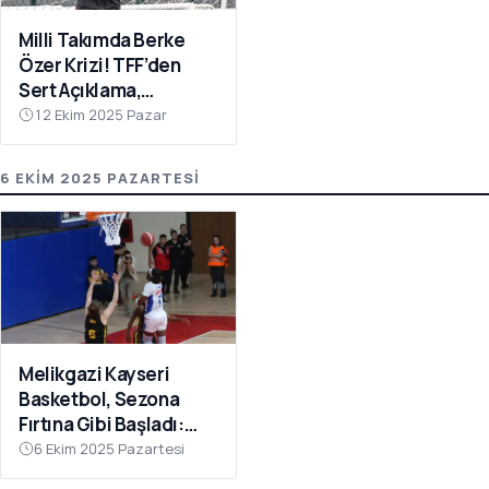
Milli Takımda Berke
Özer Krizi! TFF’den
Sert Açıklama,
Kaleciden Yanıt
12 Ekim 2025 Pazar
Gecikmedi
6 EKIM 2025 PAZARTESI
Melikgazi Kayseri
Basketbol, Sezona
Fırtına Gibi Başladı:
Dardanel Çanakkale’yi
6 Ekim 2025 Pazartesi
Farklı Geçti