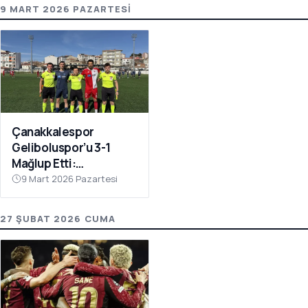
9 MART 2026 PAZARTESI
Çanakkalespor
Geliboluspor’u 3-1
Mağlup Etti:
Yenilmezlik Serisi 18
9 Mart 2026 Pazartesi
Maça Çıktı
27 ŞUBAT 2026 CUMA