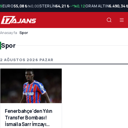
9
EURO
55,08 ₺
%0,00
STERLİN
64,21 ₺
%0,12
GRAM ALTIN
6.490,34 
Anasayfa
›
Spor
Spor
Spor Son Haberler
2 AĞUSTOS 2026 PAZAR
Fenerbahçe'den Yılın
Transfer Bombası!
İsmaila Sarr İmzayı