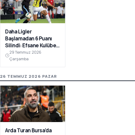
Daha Ligler
Başlamadan 6 Puanı
Silindi: Efsane Kulübe
FIFA Darbesi!
29 Temmuz 2026
Çarşamba
26 TEMMUZ 2026 PAZAR
Arda Turan Bursa’da