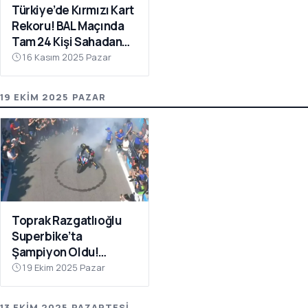
Türkiye’de Kırmızı Kart
Rekoru! BAL Maçında
Tam 24 Kişi Sahadan
Atıldı
16 Kasım 2025 Pazar
19 EKIM 2025 PAZAR
Toprak Razgatlıoğlu
Superbike’ta
Şampiyon Oldu!
Rakibinin Skandal
19 Ekim 2025 Pazar
Hamlesi Tepki Çekti
13 EKIM 2025 PAZARTESI