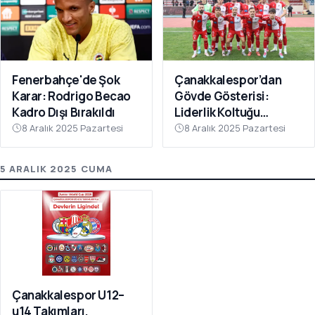
Fenerbahçe'de Şok
Çanakkalespor’dan
Karar: Rodrigo Becao
Gövde Gösterisi:
Kadro Dışı Bırakıldı
Liderlik Koltuğu
Bırakılmıyor!
8 Aralık 2025 Pazartesi
8 Aralık 2025 Pazartesi
5 ARALIK 2025 CUMA
Çanakkalespor U12–
u14 Takımları,