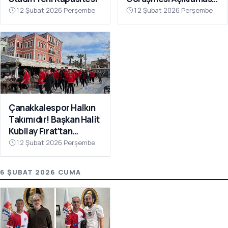
“Galatasaray’ı Bu Tür
12 Şubat 2026 Perşembe
12 Şubat 2026 Perşembe
İddialarla
İlişkilendirmeyin”
Çanakkalespor Halkın
Takımıdır! Başkan Halit
Kubilay Fırat’tan
Anlamlı Buluşma
12 Şubat 2026 Perşembe
6 ŞUBAT 2026 CUMA