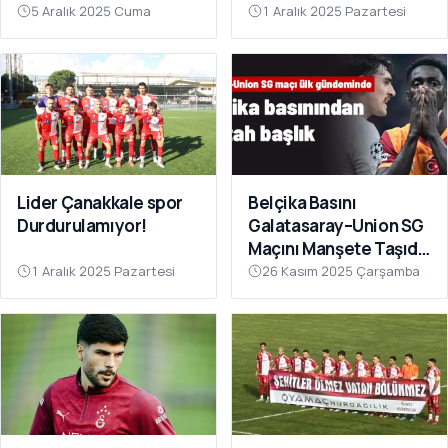
Sahnesinde!
Çok Yakın”
5 Aralık 2025 Cuma
1 Aralık 2025 Pazartesi
Lider Çanakkale spor
Belçika Basını
Durdurulamıyor!
Galatasaray–Union SG
Maçını Manşete Taşıdı:
“50 Bin Türk’ü
1 Aralık 2025 Pazartesi
26 Kasım 2025 Çarşamba
Susturdular”