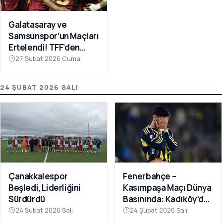
Galatasaray ve
Samsunspor’un Maçları
Ertelendi! TFF’den
Avrupa Mesaisi Kararı
27 Şubat 2026 Cuma
24 ŞUBAT 2026 SALI
Fenerbahçe –
Çanakkalespor
Kasımpaşa Maçı Dünya
Beşledi, Liderliğini
Basınında: Kadıköy’de
Sürdürdü
Büyük Şok
24 Şubat 2026 Salı
24 Şubat 2026 Salı