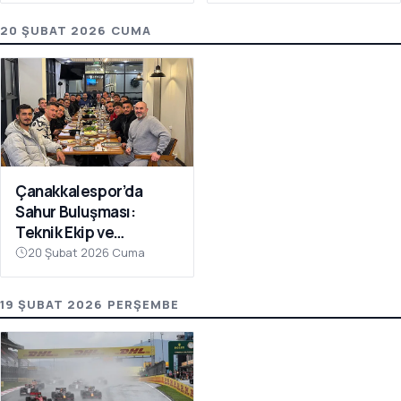
20 ŞUBAT 2026 CUMA
Çanakkalespor’da
Sahur Buluşması:
Teknik Ekip ve
Futbolcular Aynı
20 Şubat 2026 Cuma
Sofrada
19 ŞUBAT 2026 PERŞEMBE