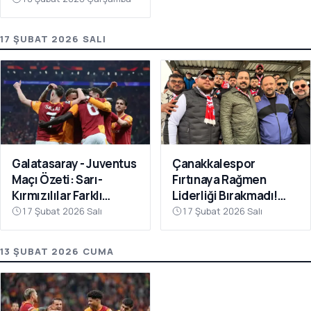
17 ŞUBAT 2026 SALI
Galatasaray - Juventus
Çanakkalespor
Maçı Özeti: Sarı-
Fırtınaya Rağmen
Kırmızılılar Farklı
Liderliği Bırakmadı!
Kazandı
Bayramiç
17 Şubat 2026 Salı
17 Şubat 2026 Salı
Deplasmanında Kritik 3
Puan
13 ŞUBAT 2026 CUMA