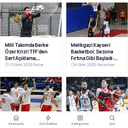
Milli Takımda Berke
Melikgazi Kayseri
Özer Krizi! TFF’den
Basketbol, Sezona
Sert Açıklama,
Fırtına Gibi Başladı:
Kaleciden Yanıt
Dardanel Çanakkale’yi
12 Ekim 2025 Pazar
6 Ekim 2025 Pazartesi
Gecikmedi
Farklı Geçti
Filenin Efeleri Dünya
12 Dev Adam Fırtına
Anasayfa
Son Dakika
Kategoriler
Ara
Şampiyonası’nda 2’de
Gibi: Yunanistan’ı Ezip