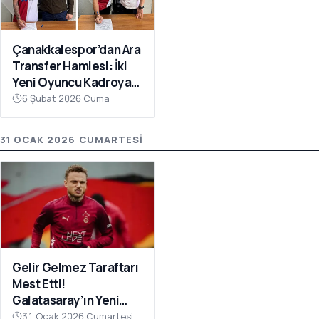
Çanakkalespor’dan Ara
Transfer Hamlesi: İki
Yeni Oyuncu Kadroya
Katıldı
6 Şubat 2026 Cuma
31 OCAK 2026 CUMARTESI
Gelir Gelmez Taraftarı
Mest Etti!
Galatasaray’ın Yeni
Transferi Noa Lang’dan
31 Ocak 2026 Cumartesi