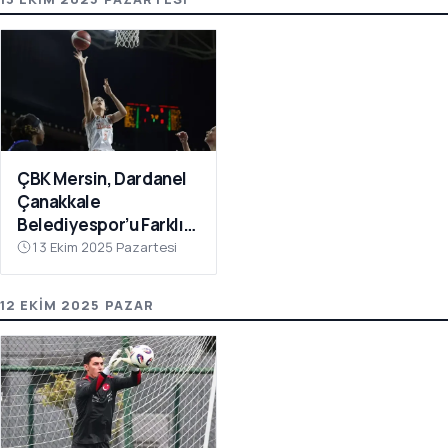
ÇBK Mersin, Dardanel
Çanakkale
Belediyespor’u Farklı
Geçti: 112-78
13 Ekim 2025 Pazartesi
12 EKIM 2025 PAZAR