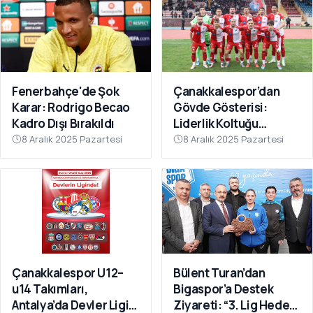
Fenerbahçe'de Şok
Çanakkalespor’dan
Karar: Rodrigo Becao
Gövde Gösterisi:
Kadro Dışı Bırakıldı
Liderlik Koltuğu
Bırakılmıyor!
8 Aralık 2025 Pazartesi
8 Aralık 2025 Pazartesi
Çanakkalespor U12–
Bülent Turan’dan
u14 Takımları,
Bigaspor’a Destek
Antalya’da Devler Ligi
Ziyareti: “3. Lig Hedefi