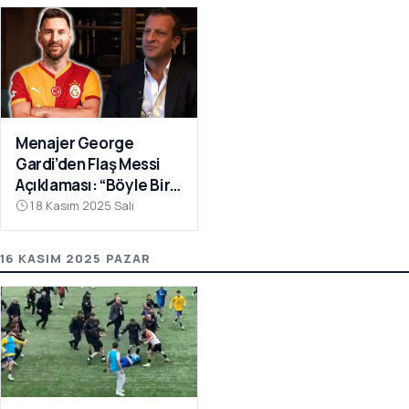
Menajer George
Gardi’den Flaş Messi
Açıklaması: “Böyle Bir
Fırsat Olursa,
18 Kasım 2025 Salı
Galatasaray İçin
Faydalı Olabilir”
16 KASIM 2025 PAZAR