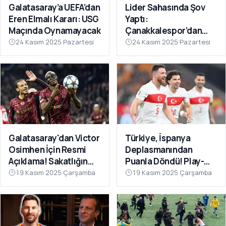
Galatasaray’a UEFA’dan
Lider Sahasında Şov
Eren Elmalı Kararı: USG
Yaptı:
Maçında Oynamayacak
Çanakkalespor’dan
Farklı Galibiyet
24 Kasım 2025 Pazartesi
24 Kasım 2025 Pazartesi
Galatasaray'dan Victor
Türkiye, İspanya
Osimhen İçin Resmi
Deplasmanından
Açıklama! Sakatlığın
Puanla Döndü! Play-
Son Durumu Belli Oldu
Off Öncesi Moral: 2-2
19 Kasım 2025 Çarşamba
19 Kasım 2025 Çarşamba