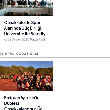
Çanakkale’de Spor
Alanında Güç Birliği:
Üniversite ile Belediye
Kulüpleri İş Birliği Yaptı
29 Aralık 2025 Pazartesi
16 ARALIK 2025 SALI
Emircan Aytekin’in
Dublesi
Çanakkalespor’a Üç