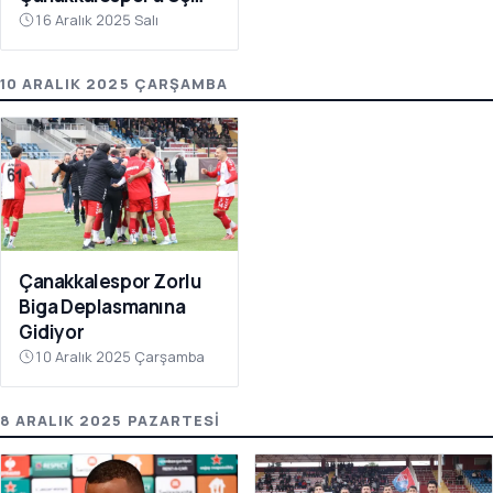
Puanı Getirdi
16 Aralık 2025 Salı
10 ARALIK 2025 ÇARŞAMBA
Çanakkalespor Zorlu
Biga Deplasmanına
Gidiyor
10 Aralık 2025 Çarşamba
8 ARALIK 2025 PAZARTESI