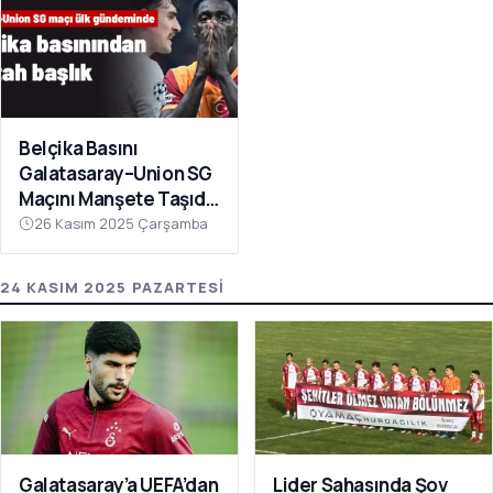
Belçika Basını
Galatasaray–Union SG
Maçını Manşete Taşıdı:
“50 Bin Türk’ü
26 Kasım 2025 Çarşamba
Susturdular”
24 KASIM 2025 PAZARTESI
Galatasaray’a UEFA’dan
Lider Sahasında Şov