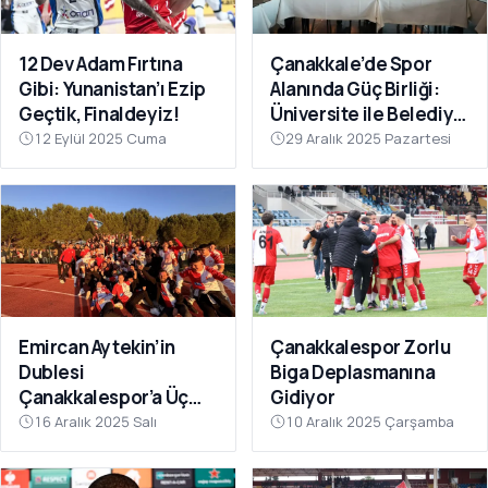
12 Dev Adam Fırtına
Çanakkale’de Spor
Gibi: Yunanistan’ı Ezip
Alanında Güç Birliği:
Geçtik, Finaldeyiz!
Üniversite ile Belediye
Kulüpleri İş Birliği Yaptı
12 Eylül 2025 Cuma
29 Aralık 2025 Pazartesi
Emircan Aytekin’in
Çanakkalespor Zorlu
Dublesi
Biga Deplasmanına
Çanakkalespor’a Üç
Gidiyor
Puanı Getirdi
16 Aralık 2025 Salı
10 Aralık 2025 Çarşamba