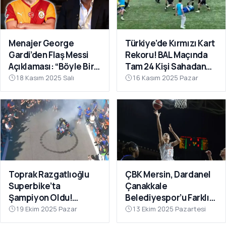
Menajer George
Türkiye’de Kırmızı Kart
Gardi’den Flaş Messi
Rekoru! BAL Maçında
Açıklaması: “Böyle Bir
Tam 24 Kişi Sahadan
Fırsat Olursa,
Atıldı
18 Kasım 2025 Salı
16 Kasım 2025 Pazar
Galatasaray İçin
Faydalı Olabilir”
Toprak Razgatlıoğlu
ÇBK Mersin, Dardanel
Superbike’ta
Çanakkale
Şampiyon Oldu!
Belediyespor’u Farklı
Rakibinin Skandal
Geçti: 112-78
19 Ekim 2025 Pazar
13 Ekim 2025 Pazartesi
Hamlesi Tepki Çekti