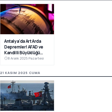
Antalya'da Art Arda
Depremler! AFAD ve
Kandilli Büyüklüğü
Açıkladı
8 Aralık 2025 Pazartesi
21 KASIM 2025 CUMA