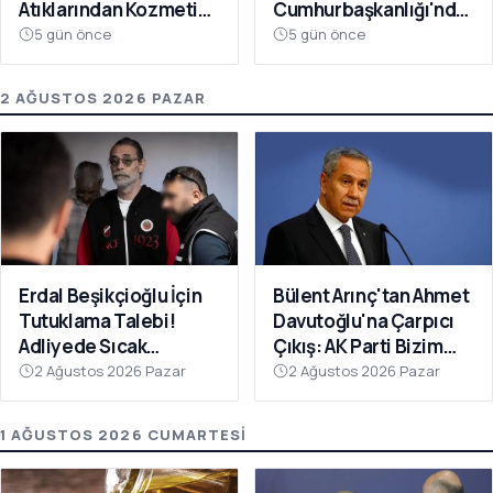
Atıklarından Kozmetik
Cumhurbaşkanlığı'nda
Devrimi
Toplanacak
5 gün önce
5 gün önce
2 AĞUSTOS 2026 PAZAR
Erdal Beşikçioğlu İçin
Bülent Arınç'tan Ahmet
Tutuklama Talebi!
Davutoğlu'na Çarpıcı
Adliyede Sıcak
Çıkış: AK Parti Bizim
Dakikalar
Evimiz
2 Ağustos 2026 Pazar
2 Ağustos 2026 Pazar
1 AĞUSTOS 2026 CUMARTESI