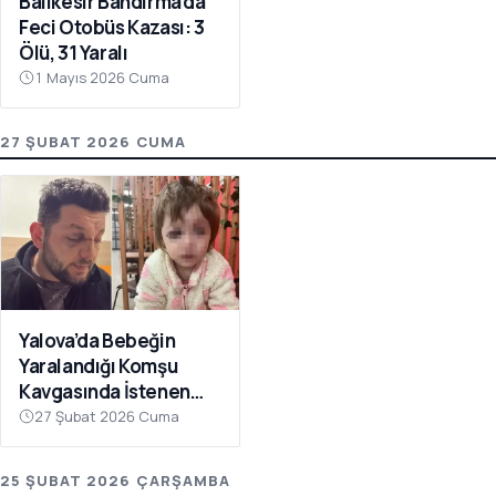
Balıkesir Bandırma’da
Feci Otobüs Kazası: 3
Ölü, 31 Yaralı
1 Mayıs 2026 Cuma
27 ŞUBAT 2026 CUMA
Yalova’da Bebeğin
Yaralandığı Komşu
Kavgasında İstenen
Ceza Belli Oldu: Çocuk
27 Şubat 2026 Cuma
Skuter’ı ‘Silah’ Sayıldı
25 ŞUBAT 2026 ÇARŞAMBA