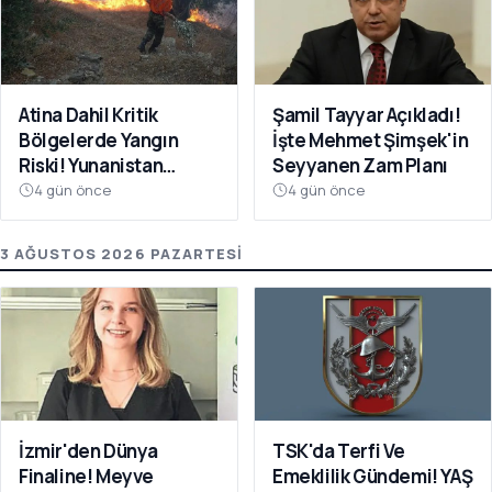
Atina Dahil Kritik
Şamil Tayyar Açıkladı!
Bölgelerde Yangın
İşte Mehmet Şimşek'in
Riski! Yunanistan
Seyyanen Zam Planı
Kırmızıya Büründü
4 gün önce
4 gün önce
3 AĞUSTOS 2026 PAZARTESI
İzmir'den Dünya
TSK'da Terfi Ve
Finaline! Meyve
Emeklilik Gündemi! YAŞ