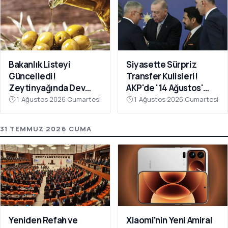
Bakanlık Listeyi
Siyasette Sürpriz
Güncelledi!
Transfer Kulisleri!
Zeytinyağında Dev
AKP'de '14 Ağustos'
Hile Belli Oldu
Hareketliliği
1 Ağustos 2026 Cumartesi
1 Ağustos 2026 Cumartesi
31 TEMMUZ 2026 CUMA
Yeniden Refah ve
Xiaomi’nin Yeni Amiral