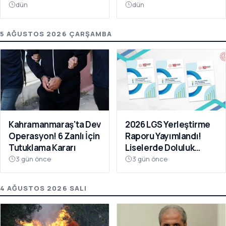
Oldu
Da Ücretsiz
dün
dün
5 AĞUSTOS 2026 ÇARŞAMBA
Kahramanmaraş'ta Dev
2026 LGS Yerleştirme
Operasyon! 6 Zanlı İçin
Raporu Yayımlandı!
Tutuklama Kararı
Liselerde Doluluk
Yüzde 95'i Aştı
3 gün önce
3 gün önce
4 AĞUSTOS 2026 SALI