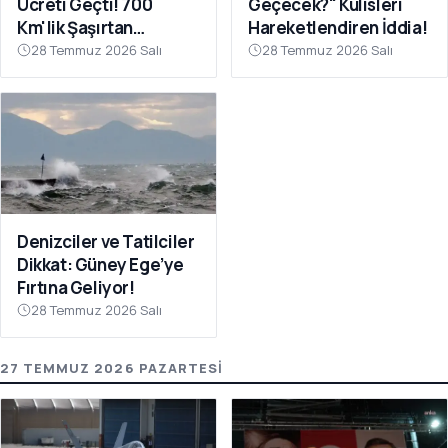
Ücreti Geçti! 700
Geçecek?" Kulisleri
Km'lik Şaşırtan
Hareketlendiren İddia!
Yolculuk
28 Temmuz 2026 Salı
28 Temmuz 2026 Salı
Denizciler ve Tatilciler
Dikkat: Güney Ege’ye
Fırtına Geliyor!
28 Temmuz 2026 Salı
27 TEMMUZ 2026 PAZARTESI