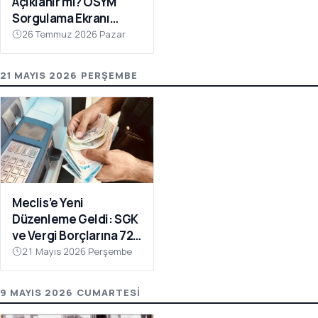
Açıklanır mı? ÖSYM
Sorgulama Ekranı
Açılıyor!
26 Temmuz 2026 Pazar
21 MAYIS 2026 PERŞEMBE
Meclis’e Yeni
Düzenleme Geldi: SGK
ve Vergi Borçlarına 72
Ay Taksit İmkânı
21 Mayıs 2026 Perşembe
9 MAYIS 2026 CUMARTESI