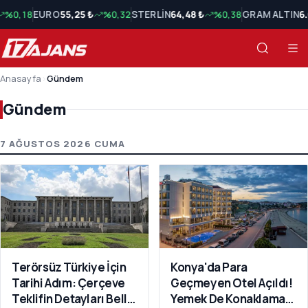
%0,18
EURO
55,25 ₺
%0,32
STERLİN
64,48 ₺
%0,38
GRAM ALTIN
6
Anasayfa
›
Gündem
Gündem
Gündem Son Haberler
7 AĞUSTOS 2026 CUMA
Terörsüz Türkiye İçin
Konya'da Para
Tarihi Adım: Çerçeve
Geçmeyen Otel Açıldı!
Teklifin Detayları Belli
Yemek De Konaklama