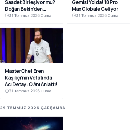
Saadet Birleşiyor mu?
Gemisi Yolda! 18 Pro
Doğan Bekin’den
Max Globale Geliyor
Açıklama
31 Temmuz 2026 Cuma
31 Temmuz 2026 Cuma
MasterChef Eren
Kaşıkçı’nın Vefatında
Acı Detay: O Anı Anlattı!
31 Temmuz 2026 Cuma
29 TEMMUZ 2026 ÇARŞAMBA