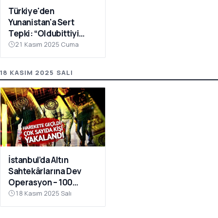
Türkiye'den
Yunanistan'a Sert
Tepki: “Oldubittiyi
Kabul Etmiyoruz,
21 Kasım 2025 Cuma
Çabaları Sonuçsuz
Kalacak”
18 KASIM 2025 SALI
İstanbul’da Altın
Sahtekârlarına Dev
Operasyon – 100
Milyar TL Kamu Zararı
18 Kasım 2025 Salı
Ortaya Çıktı