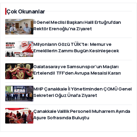
Çok Okunanlar
İl Genel Meclisi Başkanı Halil Ertuğrul'dan
Rektör Erenoğlu'na Ziyaret
Milyonların Gözü TÜİK'te: Memur ve
Emeklilerin Zammı Bugün Kesinleşecek
Galatasaray ve Samsunspor’un Maçları
Ertelendi! TFF’den Avrupa Mesaisi Kararı
MHP Çanakkale İl Yönetiminden ÇOMÜ Genel
Sekreteri Oğuz Ünal'a Ziyaret
Çanakkale Valilik Personeli Muharrem Ayında
Aşure Sofrasında Buluştu