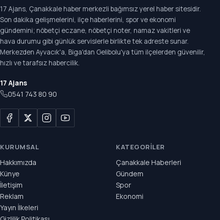
17 Ajans, Çanakkale haber merkezli bağımsız yerel haber sitesidir.
Son dakika gelişmelerini, ilçe haberlerini, spor ve ekonomi
gündemini; nöbetçi eczane, nöbetçi noter, namaz vakitleri ve
hava durumu gibi günlük servislerle birlikte tek adreste sunar.
Merkezden Ayvacık'a, Biga'dan Gelibolu'ya tüm ilçelerden güvenilir,
hızlı ve tarafsız habercilik.
17 Ajans
0541 743 80 90
KURUMSAL
KATEGORILER
Hakkımızda
Çanakkale Haberleri
Künye
Gündem
İletişim
Spor
Reklam
Ekonomi
Yayın İlkeleri
Gizlilik Politikası