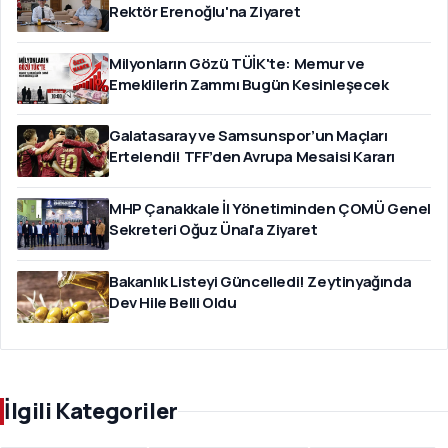
Rektör Erenoğlu'na Ziyaret
Milyonların Gözü TÜİK'te: Memur ve
Emeklilerin Zammı Bugün Kesinleşecek
Galatasaray ve Samsunspor’un Maçları
Ertelendi! TFF’den Avrupa Mesaisi Kararı
MHP Çanakkale İl Yönetiminden ÇOMÜ Genel
Sekreteri Oğuz Ünal'a Ziyaret
Bakanlık Listeyi Güncelledi! Zeytinyağında
Dev Hile Belli Oldu
İlgili Kategoriler