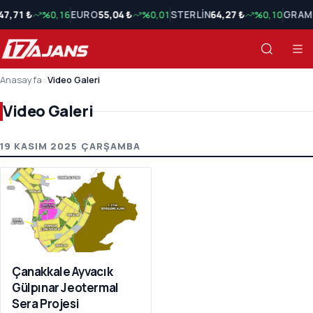
47,71 ₺
%0,16
EURO
55,04 ₺
%0,01
STERLİN
64,27 ₺
%0,10
GRAM 
Anasayfa
›
Video Galeri
Video Galeri
Video Galeri Son Haberler
19 KASIM 2025 ÇARŞAMBA
Çanakkale Ayvacık
Gülpınar Jeotermal
Sera Projesi