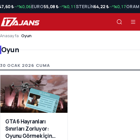
47,60 ₺
%0,06
EURO
55,08 ₺
%0,11
STERLİN
64,22 ₺
%0,17
GRAM 
Anasayfa
›
Oyun
Oyun
Oyun Son Haberler
30 OCAK 2026 CUMA
GTA 6 Hayranları
Sınırları Zorluyor:
Oyunu Görmek İçin