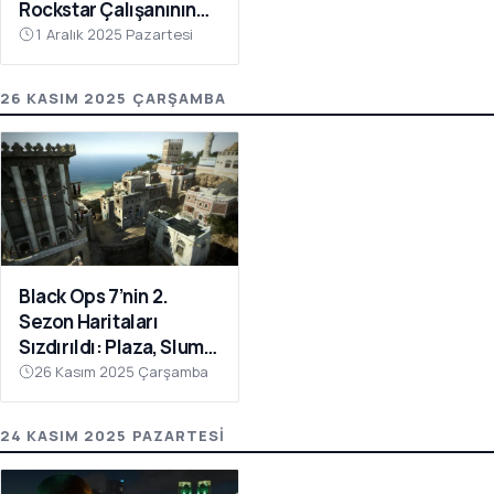
Rockstar Çalışanının
Portföyünden Gelen
1 Aralık 2025 Pazartesi
Klip Heyecan Yarattı
26 KASIM 2025 ÇARŞAMBA
Black Ops 7’nin 2.
Sezon Haritaları
Sızdırıldı: Plaza, Slums
ve Yemen Geri
26 Kasım 2025 Çarşamba
Dönüyor
24 KASIM 2025 PAZARTESI