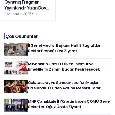
Oynanış Fragmanı
Yayınlandı: Yakın Dövüş
Odaklı Yeni DPS
21 Kasım 2025 Cuma
Göründü
Çok Okunanlar
İl Genel Meclisi Başkanı Halil Ertuğrul'dan
Rektör Erenoğlu'na Ziyaret
Milyonların Gözü TÜİK'te: Memur ve
Emeklilerin Zammı Bugün Kesinleşecek
Galatasaray ve Samsunspor’un Maçları
Ertelendi! TFF’den Avrupa Mesaisi Kararı
MHP Çanakkale İl Yönetiminden ÇOMÜ Genel
Sekreteri Oğuz Ünal'a Ziyaret