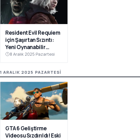
Resident Evil Requiem
için Şaşırtan Sızıntı:
Yeni Oynanabilir
Karakter Ortaya Çıktı
8 Aralık 2025 Pazartesi
1 ARALIK 2025 PAZARTESI
GTA 6 Geliştirme
Videosu Sızdırıldı! Eski