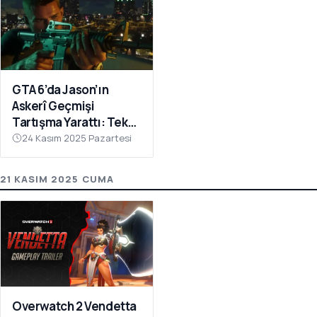
GTA 6’da Jason’ın
Askerî Geçmişi
Tartışma Yarattı: Tek
Bir Dövme Hayranları
24 Kasım 2025 Pazartesi
Harekete Geçirdi
21 KASIM 2025 CUMA
Overwatch 2 Vendetta