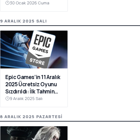
Garip Yöntemler
30 Ocak 2026 Cuma
Deneniyor
9 ARALIK 2025 SALI
Epic Games’in 11 Aralık
2025 Ücretsiz Oyunu
Sızdırıldı: İlk Tahmin
Lords of the Fallen
9 Aralık 2025 Salı
8 ARALIK 2025 PAZARTESI