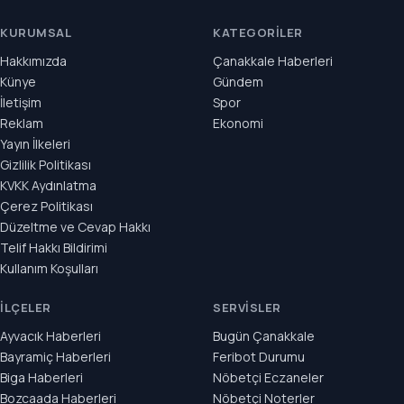
KURUMSAL
KATEGORILER
Hakkımızda
Çanakkale Haberleri
Künye
Gündem
İletişim
Spor
Reklam
Ekonomi
Yayın İlkeleri
Gizlilik Politikası
KVKK Aydınlatma
Çerez Politikası
Düzeltme ve Cevap Hakkı
Telif Hakkı Bildirimi
Kullanım Koşulları
İLÇELER
SERVISLER
Ayvacık Haberleri
Bugün Çanakkale
Bayramiç Haberleri
Feribot Durumu
Biga Haberleri
Nöbetçi Eczaneler
Bozcaada Haberleri
Nöbetçi Noterler