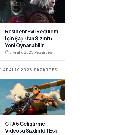
Resident Evil Requiem
için Şaşırtan Sızıntı:
Yeni Oynanabilir
Karakter Ortaya Çıktı
8 Aralık 2025 Pazartesi
1 ARALIK 2025 PAZARTESI
GTA 6 Geliştirme
Videosu Sızdırıldı! Eski