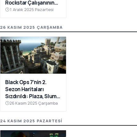
Rockstar Çalışanının
Portföyünden Gelen
1 Aralık 2025 Pazartesi
Klip Heyecan Yarattı
26 KASIM 2025 ÇARŞAMBA
Black Ops 7’nin 2.
Sezon Haritaları
Sızdırıldı: Plaza, Slums
ve Yemen Geri
26 Kasım 2025 Çarşamba
Dönüyor
24 KASIM 2025 PAZARTESI