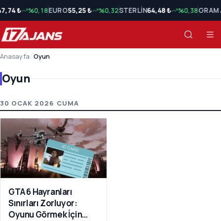
47,74 ₺
%0,18
EURO
55,25 ₺
%0,32
STERLİN
64,48 ₺
%0,38
GRAM 
Anasayfa
›
Oyun
Oyun
Oyun Son Haberler
30 OCAK 2026 CUMA
GTA 6 Hayranları
Sınırları Zorluyor:
Oyunu Görmek İçin