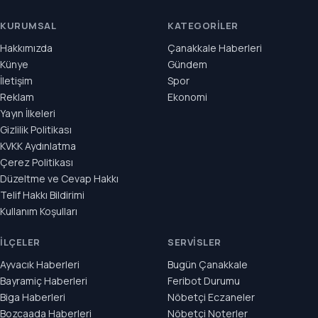
KURUMSAL
KATEGORILER
Hakkımızda
Çanakkale Haberleri
Künye
Gündem
İletişim
Spor
Reklam
Ekonomi
Yayın İlkeleri
Gizlilik Politikası
KVKK Aydınlatma
Çerez Politikası
Düzeltme ve Cevap Hakkı
Telif Hakkı Bildirimi
Kullanım Koşulları
İLÇELER
SERVISLER
Ayvacık Haberleri
Bugün Çanakkale
Bayramiç Haberleri
Feribot Durumu
Biga Haberleri
Nöbetçi Eczaneler
Bozcaada Haberleri
Nöbetçi Noterler