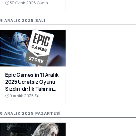
Garip Yöntemler
30 Ocak 2026 Cuma
Deneniyor
9 ARALIK 2025 SALI
Epic Games’in 11 Aralık
2025 Ücretsiz Oyunu
Sızdırıldı: İlk Tahmin
Lords of the Fallen
9 Aralık 2025 Salı
8 ARALIK 2025 PAZARTESI