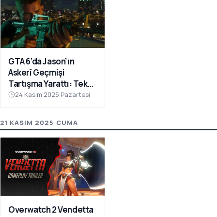
GTA 6’da Jason’ın
Askerî Geçmişi
Tartışma Yarattı: Tek
Bir Dövme Hayranları
24 Kasım 2025 Pazartesi
Harekete Geçirdi
21 KASIM 2025 CUMA
Overwatch 2 Vendetta