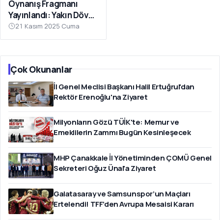
Oynanış Fragmanı
Yayınlandı: Yakın Dövüş
Odaklı Yeni DPS
21 Kasım 2025 Cuma
Göründü
Çok Okunanlar
İl Genel Meclisi Başkanı Halil Ertuğrul'dan
Rektör Erenoğlu'na Ziyaret
Milyonların Gözü TÜİK'te: Memur ve
Emeklilerin Zammı Bugün Kesinleşecek
MHP Çanakkale İl Yönetiminden ÇOMÜ Genel
Sekreteri Oğuz Ünal'a Ziyaret
Galatasaray ve Samsunspor’un Maçları
Ertelendi! TFF’den Avrupa Mesaisi Kararı