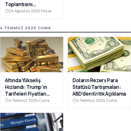
Toplantısını
Gerçekleştirdi
24 Ağustos 2025 Pazar
4 TEMMUZ 2025 CUMA
Altında Yükseliş
Doların Rezerv Para
Hızlandı: Trump’ın
Statüsü Tartışmaları:
Tarifeleri Fiyatları
ABD’den Kritik Açıklama
Destekledi
4 Temmuz 2025 Cuma
4 Temmuz 2025 Cuma