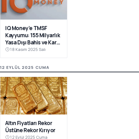
IQ Money’e TMSF
Kayyumu: 155 Milyarlık
Yasa Dışı Bahis ve Kara
Para Operasyonu
18 Kasım 2025 Salı
12 EYLÜL 2025 CUMA
Altın Fiyatları Rekor
Üstüne Rekor Kırıyor
12 Eylül 2025 Cuma