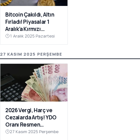
Bitcoin Çakıldı, Altın
Fırladı! Piyasalar 1
Aralık’a Kırmızı
Tablolarla Uyandı
1 Aralık 2025 Pazartesi
27 KASIM 2025 PERŞEMBE
2026 Vergi, Harç ve
Cezalarda Artış! YDO
Oranı Resmen
Açıklandı
27 Kasım 2025 Perşembe