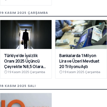
Beklentileri Yükseldi
19 KASIM 2025 ÇARŞAMBA
Türkiye’de İşsizlik
Bankalarda 1 Milyon
Oranı 2025 Üçüncü
Lira ve Üzeri Mevduat
Çeyrekte %8,5 Olarak
20 Trilyonu Aştı
Gerçekleşti
19 Kasım 2025 Çarşamba
19 Kasım 2025 Çarşamba
18 KASIM 2025 SALI