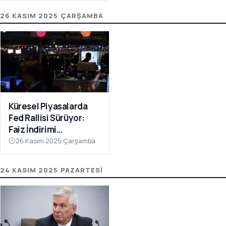
26 KASIM 2025 ÇARŞAMBA
Küresel Piyasalarda
Fed Rallisi Sürüyor:
Faiz İndirimi
Beklentileri Artıyor
26 Kasım 2025 Çarşamba
24 KASIM 2025 PAZARTESI