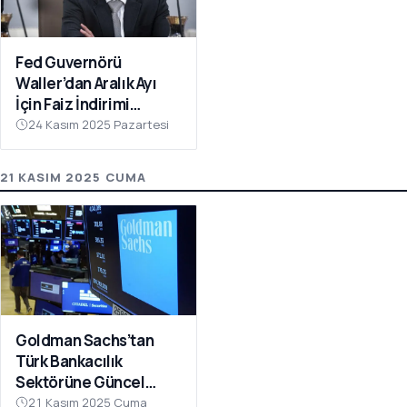
Fed Guvernörü
Waller’dan Aralık Ayı
İçin Faiz İndirimi
Çağrısı
24 Kasım 2025 Pazartesi
21 KASIM 2025 CUMA
Goldman Sachs’tan
Türk Bankacılık
Sektörüne Güncel
Analiz: 2026 ROE
21 Kasım 2025 Cuma