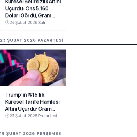
Küresel Belirsizlik Altını
Uçurdu: Ons 5.160
Doları Gördü, Gram
Altın 8 Bin TL’ye
24 Şubat 2026 Salı
Koşuyor
23 ŞUBAT 2026 PAZARTESI
Trump’ın %15’lik
Küresel Tarife Hamlesi
Altını Uçurdu: Gram
Altında 7.800 TL Sinyali
23 Şubat 2026 Pazartesi
19 ŞUBAT 2026 PERŞEMBE