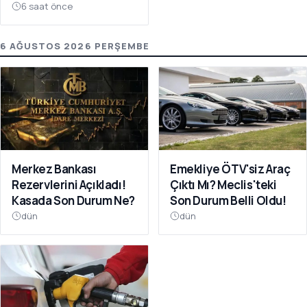
20 Bin TL'ye Çıktı!
6 saat önce
6 AĞUSTOS 2026 PERŞEMBE
Emekliye ÖTV'siz Araç
Merkez Bankası
Çıktı Mı? Meclis'teki
Rezervlerini Açıkladı!
Son Durum Belli Oldu!
Kasada Son Durum Ne?
dün
dün