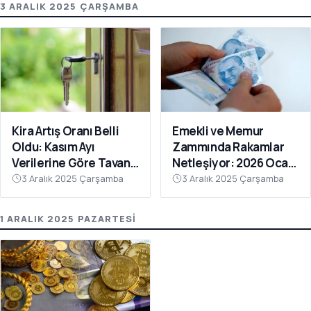
3 ARALIK 2025 ÇARŞAMBA
Kira Artış Oranı Belli
Emekli ve Memur
Oldu: Kasım Ayı
Zammında Rakamlar
Verilerine Göre Tavan
Netleşiyor: 2026 Ocak
Zam Yüzde 35,91
Zammı İçin İlk
3 Aralık 2025 Çarşamba
3 Aralık 2025 Çarşamba
Hesaplamalar Ortaya
Çıktı
1 ARALIK 2025 PAZARTESI