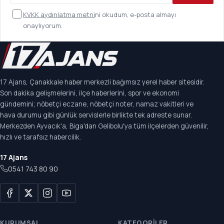
KVKK aydınlatma metni
ni okudum, e-posta almayı
onaylıyorum.
17 Ajans, Çanakkale haber merkezli bağımsız yerel haber sitesidir.
Son dakika gelişmelerini, ilçe haberlerini, spor ve ekonomi
gündemini; nöbetçi eczane, nöbetçi noter, namaz vakitleri ve
hava durumu gibi günlük servislerle birlikte tek adreste sunar.
Merkezden Ayvacık'a, Biga'dan Gelibolu'ya tüm ilçelerden güvenilir,
hızlı ve tarafsız habercilik.
17 Ajans
0541 743 80 90
KURUMSAL
KATEGORILER