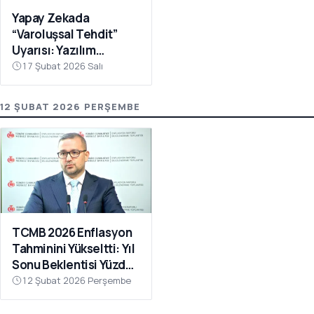
Yapay Zekada
“Varoluşsal Tehdit”
Uyarısı: Yazılım
Hisselerinde Sert
17 Şubat 2026 Salı
Dalgalanma
12 ŞUBAT 2026 PERŞEMBE
TCMB 2026 Enflasyon
Tahminini Yükseltti: Yıl
Sonu Beklentisi Yüzde
15-21 Aralığında
12 Şubat 2026 Perşembe