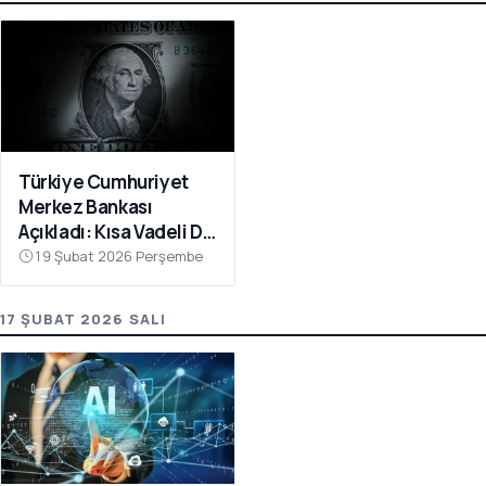
Türkiye Cumhuriyet
Merkez Bankası
Açıkladı: Kısa Vadeli Dış
Borç 225,4 Milyar
19 Şubat 2026 Perşembe
Dolara Yükseldi
17 ŞUBAT 2026 SALI