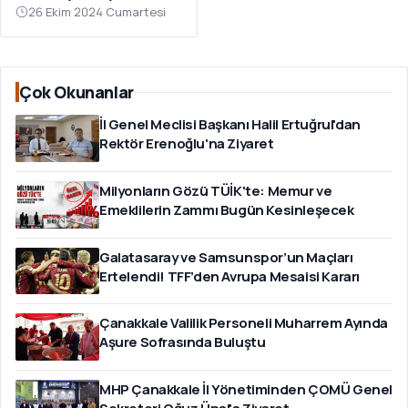
ithalatını durdurdu
26 Ekim 2024 Cumartesi
Çok Okunanlar
İl Genel Meclisi Başkanı Halil Ertuğrul'dan
Rektör Erenoğlu'na Ziyaret
Milyonların Gözü TÜİK'te: Memur ve
Emeklilerin Zammı Bugün Kesinleşecek
Galatasaray ve Samsunspor’un Maçları
Ertelendi! TFF’den Avrupa Mesaisi Kararı
Çanakkale Valilik Personeli Muharrem Ayında
Aşure Sofrasında Buluştu
MHP Çanakkale İl Yönetiminden ÇOMÜ Genel