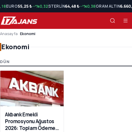
,18
EURO
55,25 ₺
%0,32
STERLİN
64,48 ₺
%0,38
GRAM ALTIN
6.660
Anasayfa
›
Ekonomi
Ekonomi
Ekonomi Son Haberler
DÜN
Akbank Emekli
Promosyonu Ağustos
2026: Toplam Ödeme