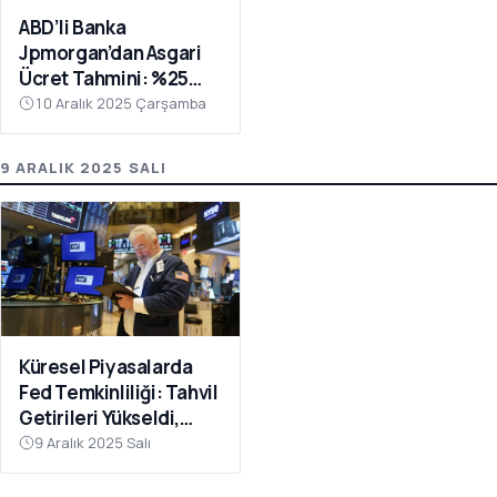
ABD’li Banka
Jpmorgan’dan Asgari
Ücret Tahmini: %25
Artış Bekleniyor
10 Aralık 2025 Çarşamba
9 ARALIK 2025 SALI
Küresel Piyasalarda
Fed Temkinliliği: Tahvil
Getirileri Yükseldi,
Riskli Varlıklarda
9 Aralık 2025 Salı
Bekleyiş Hakim